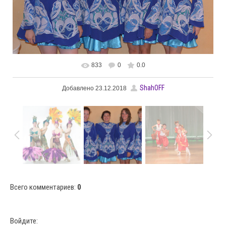
833
0
0.0
В реальном размере
2208x1400
/ 638.7Kb
ShahOFF
Добавлено
23.12.2018
Всего комментариев
:
0
Войдите: