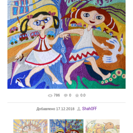
786
0
0.0
В реальном размере
1500x1500
/ 765.2Kb
ShahOFF
Добавлено
17.12.2018