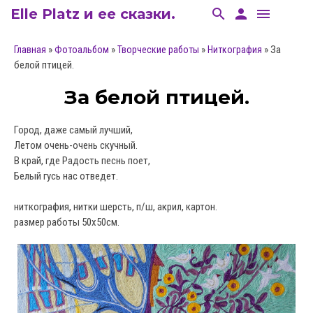
Elle Platz и ее сказки.
search
person
menu
»
»
»
» За
Главная
Фотоальбом
Творческие работы
Ниткография
белой птицей.
За белой птицей.
Город, даже самый лучший,
Летом очень-очень скучный.
В край, где Радость песнь поет,
Белый гусь нас отведет.
ниткография, нитки шерсть, п/ш, акрил, картон.
размер работы 50х50см.